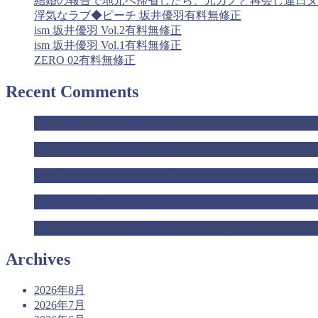
結婚の報告で地元へ帰省したら、元カノと再会し連日ヌカ
浮気なラブ◆ピーチ 坂井優羽有料無修正
ism 坂井優羽 Vol.2有料無修正
ism 坂井優羽 Vol.1有料無修正
ZERO 02有料無修正
Recent Comments
Hello world!
に
realneha
より
Hello world!
に
rider.maja
より
Hello world!
に
Enzo8457
より
Hello world!
に
Bodie Lang
より
Hello world!
に
A WordPress Commenter
より
Archives
2026年8月
2026年7月