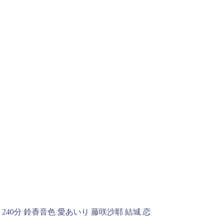
240分 鈴香音色 愛あいり 藤咲沙耶 結城 恋