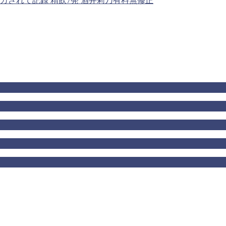
されて記録 精飲7発 酒井莉乃有料無修正